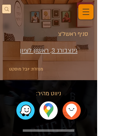
סניף ראשל'צ
גינצבורג 3, ראשון לציון
מנהלת: יובל מוסקט
ניווט מהיר: